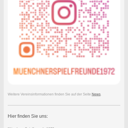
Weitere Vereinsinformationen finden Sie auf der Seite
News
.
Hier finden Sie uns: