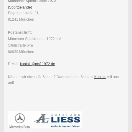
Münchner Spielfreunde 1972
(Sportgelände)
Engelbertstraße 21,
81241 München
Postanschrift:
Münchner Spielfreunde 1972 e.V.
Situlistraße 64a
80939 München
E-Mail:
kontakt@msf-1972.de
Können wir etwas für Sie tun? Dann nehmen Sie bitte
Kontakt
mit uns
auf!