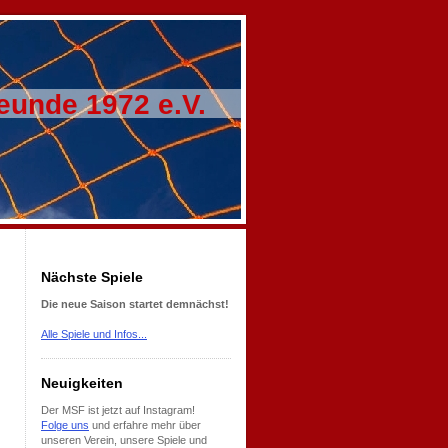
eunde 1972 e.V.
Nächste Spiele
Die neue Saison startet demnächst!
Alle
Spiele und Infos...
Neuigkeiten
Der MSF ist jetzt auf Instagram!
Folge uns
und erfahre mehr über
unseren Verein, unsere Spiele und