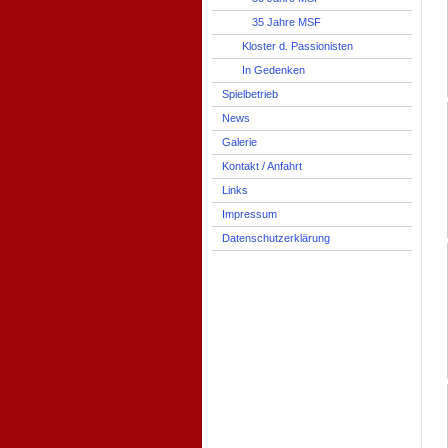
35 Jahre MSF
Kloster d. Passionisten
In Gedenken
Spielbetrieb
News
Galerie
Kontakt / Anfahrt
Links
Impressum
Datenschutzerklärung