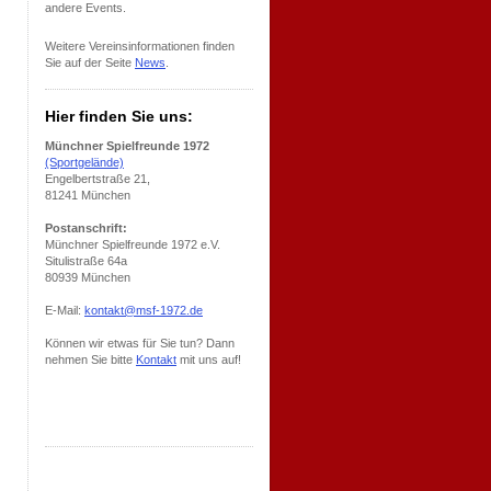
andere Events.
Weitere Vereinsinformationen finden
Sie auf der Seite
News
.
Hier finden Sie uns:
Münchner Spielfreunde 1972
(Sportgelände)
Engelbertstraße 21,
81241 München
Postanschrift:
Münchner Spielfreunde 1972 e.V.
Situlistraße 64a
80939 München
E-Mail:
kontakt@msf-1972.de
Können wir etwas für Sie tun? Dann
nehmen Sie bitte
Kontakt
mit uns auf!